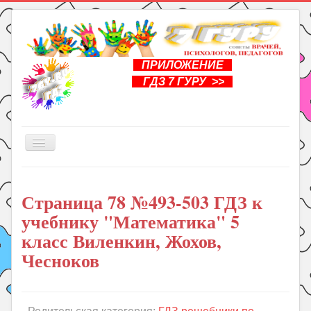
ПРИЛОЖЕНИЕ
ГДЗ 7 ГУРУ >>
Включить/
выключить
навигацию
Главная
Страница 78 №493-503 ГДЗ к
Книги
учебнику "Математика" 5
Рукоделие
класс Виленкин, Жохов,
Подготовка к школе
Чесноков
Уроки
ГДЗ