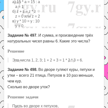
а) 15 * a = 15 : a
a = 1
б) z + z = z * z
z = 0 или z = 2
в) у * 10 = у : 10
у = 0
Задание № 497
. И сумма, и произведение трёх
натуральных чисел равны 6. Какие это числа?
Решение
Это числа 1, 2, 3; 1 + 2 + 3 = 1 * 2 * 3 = 6.
Задание № 498.
Во дворе гуляют куры, петухи и
утки − всего 21 птица. Петухов в 10 раз меньше,
чем кур.
Сколько во дворе уток?
Решение задачи
Пусть во дворе х петухов,