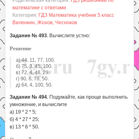
Родительская категория:
ГДЗ решебники по
Праздники
математике с ответами
Психология
Категория:
ГДЗ Математика учебник 5 класс
Виленкин, Жохов, Чесноков
Летом!
Поиск
Задание № 493
. Вычислите устно:
Решение
a) 44, 11, 77, 100.
б) 75, 3, 45, 100.
в) 72, 4, 48, 29.
г) 90, б, 78, 50.
д) 64, 4, 100, 50.
Задание № 494
. Подумайте, как проще выполнить
умножение, и вычислите
а) 19 * 2 * 5;
б) 4 * 27 * 25;
в) 13 * 6 * 50.