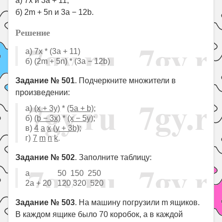
а) 7х и 3а + 11;
б) 2m + 5n и 3а − 12b.
Решение
a) 7x * (3а + 11)
б) (2m + 5n) * (3а − 12b)
Задание № 501
. Подчеркните множители в
произведении:
а)
(х + 3у)
*
(5а + b)
;
б)
(b − 3х)
*
(х − 5у)
;
в)
4
а
х
(у + 3b)
;
г)
7
m
n
k
.
Задание № 502
. Заполните таблицу:
а 50 150 250
2а + 20 120 320 520
Задание № 503
. На машину погрузили m ящиков.
В каждом ящике было 70 коробок, а в каждой