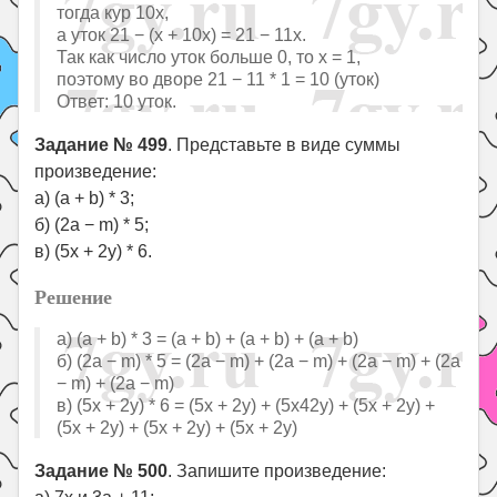
тогда кур 10x,
а уток 21 − (х + 10х) = 21 − 11х.
Так как число уток больше 0, то х = 1,
поэтому во дворе 21 − 11 * 1 = 10 (уток)
Ответ: 10 уток.
Задание № 499
. Представьте в виде суммы
произведение:
а) (а + b) * 3;
б) (2а − m) * 5;
в) (5x + 2у) * 6.
Решение
а) (а + b) * 3 = (а + b) + (а + b) + (а + b)
б) (2а − m) * 5 = (2а − m) + (2а − m) + (2а − m) + (2а
− m) + (2а − m)
в) (5х + 2у) * 6 = (5х + 2у) + (5х42у) + (5x + 2у) +
(5х + 2у) + (5x + 2у) + (5x + 2у)
Задание № 500
. Запишите произведение: