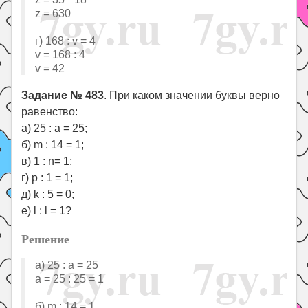
z = 630
г) 168 : v = 4
v = 168 : 4
v = 42
Задание № 483
. При каком значении буквы верно
равенство:
а) 25 : а = 25;
б) m : 14 = 1;
в) 1 : n= 1;
г) р : 1 = 1;
д) k : 5 = 0;
е) l : l = 1?
Решение
a) 25 : a = 25
a = 25 : 25 = 1
б) m : 14 = 1