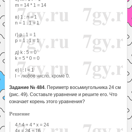
m = 14 * 1 = 14
в) 1 : n = 1
n = 1 : 1 = 1
г) p : 1 = 1
p = 1 : 1 = 1
д) k : 5 = 0
k = 5 * 0 = 0
e) l : l = 1
l − любое число, кроме 0.
Задание № 484
. Периметр восьмиугольника 24 см
(рис. 49). Составьте уравнение и решите его. Что
означает корень этого уравнения?
Решение
4 * 4 + 4 * x = 24
4x = 24 − 16