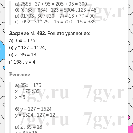
a) 7585 : 37 + 95 = 205 + 95 = 300
б) (6738 − 834) : 123 = 5904 : 123 = 48
в) 91793 : 307 : 23 + 77= 13 + 77 = 90
г) 1092 : 39 * 25 − 15 = 700 − 15 = 685
Задание № 482
. Решите уравнение:
а) 35x = 175;
б) у * 127 = 1524;
в) z : 35 = 18;
г) 168 : v = 4.
Решение
a) 35x = 175
x = 175 : 35
x = 5
б) у − 127 = 1524
y = 1524 : 127 = 12
в) z : 35 = 18
z = 35 * 18