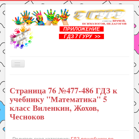
ПРИЛОЖЕНИЕ
ГДЗ 7 ГУРУ >>
Включить/
выключить
навигацию
Главная
Страница 76 №477-486 ГДЗ к
Книги
учебнику "Математика" 5
Рукоделие
класс Виленкин, Жохов,
Подготовка к школе
Чесноков
Уроки
ГДЗ