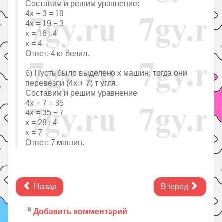
Составим и решим уравнение:
4х + 3 = 19
4х = 19 − 3
х = 16 : 4
х = 4
Ответ: 4 кг белил.
б) Пусть было выделено х машин, тогда они
перевезли (4х + 7) т угля.
Составим и решим уравнение
4х + 7 = 35
4х = 35 − 7
х = 28 : 4
х = 7
Ответ: 7 машин.
Назад
Вперед
Добавить комментарий