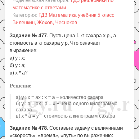
Родительская категория:
ГДЗ решебники по
Праздники
математике с ответами
Психология
Категория:
ГДЗ Математика учебник 5 класс
Виленкин, Жохов, Чесноков
Летом!
Поиск
Задание № 477
. Пусть цена 1 кг сахара x р., а
стоимость а кг сахара у р. Что означает
выражение:
а) у : х;
б) у : а;
в) х * а?
Решение
а) у : x = ax : x = a − количество сахара
б) у : a = ax : a = x − цена одного килограмма
сахара
в) х * а = у − стоимость а килограмм сахара
Задание № 478
. Составьте задачу с величинами
«скорость», «время», «путь» по выражению: