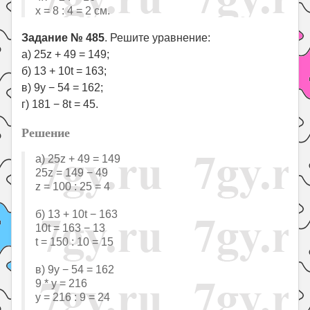
x = 8 : 4 = 2 см.
Задание № 485
. Решите уравнение:
а) 25z + 49 = 149;
б) 13 + 10t = 163;
в) 9у − 54 = 162;
г) 181 − 8t = 45.
Решение
a) 25z + 49 = 149
25z = 149 − 49
z = 100 : 25 = 4
б) 13 + 10t − 163
10t = 163 − 13
t = 150 : 10 = 15
в) 9y − 54 = 162
9 * у = 216
y = 216 : 9 = 24