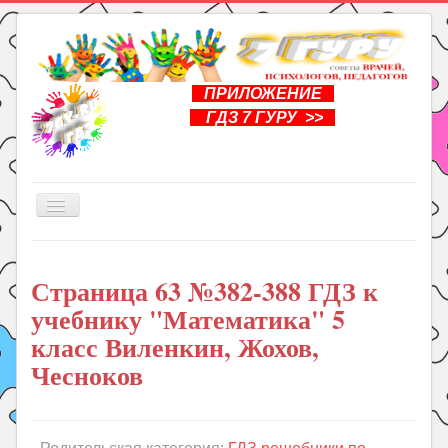
ПРИЛОЖЕНИЕ
ГДЗ 7 ГУРУ >>
Включить/
выключить
навигацию
Главная
Страница 63 №382-388 ГДЗ к
Книги
учебнику "Математика" 5
Рукоделие
класс Виленкин, Жохов,
Подготовка к школе
Чесноков
Уроки
ГДЗ