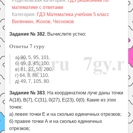
Родительская категория:
ГДЗ решебники по
Праздники
математике с ответами
Психология
Категория:
ГДЗ Математика учебник 5 класс
Виленкин, Жохов, Чесноков
Летом!
Поиск
Задание № 382
. Вычислите устно:
Ответы 7 гуру
а) 90, 5, 95, 101.
б) 69, 3, 45, 100.
в) 81, 27, 50, 200.
г) 64, 8, 88, 110.
д) 49, 7, 105, 80.
Задание № 383
. На координатном луче даны точки
А(18), В(7), С(31), 0(27), Е(23), 0(0). Какие из этих
точек:
а) левее точки E и на сколько единичных отрезков;
б) правее точки А и на сколько единичных
отрезков;