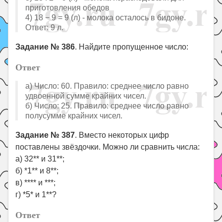
приготовления обедов
4) 18 − 9 = 9 (л) - молока осталось в бидоне.
Ответ: 9 л.
Задание № 386
. Найдите пропущенное число:
Ответ
а) Число: 60. Правило: среднее число равно
удвоенной сумме крайних чисел.
б) Число: 25. Правило: среднее число равно
полусумме крайних чисел.
Задание № 387
. Вместо некоторых цифр
поставлены звёздочки. Можно ли сравнить числа:
а) 32** и 31**;
б) *1** и 8**;
в) **** и ***;
г) *5* и 1**?
Ответ