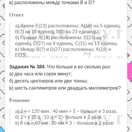
в) расположены между точками В и D?
Ответ
а) Левее E(23) расположены: A(18) на 5 единиц,
В(7) на 16 единиц, 0(0) на 23 единицы.
б) Правее A(18) расположены: E(23) на 5
единиц, D(27) на 9 единиц, С(31) на 13 единиц.
в) Между В(7) и D(27) расположены: A(18) и
E(23).
Задание № 384
. Что больше и во сколько раз:
а) два часа или сорок минут;
б) десять центнеров или две тонны;
в) шесть сантиметров или двадцать миллиметров?
Решение
a) 2 ч = 120 мин : 40 мин = 3 − больше в 3 раза.
б) 2 т = 20 ц : 10 ц = 2 − больше в 2 раза.
в) 6 см = 60 мм : 20 мм = 3 − больше в 3 раза.