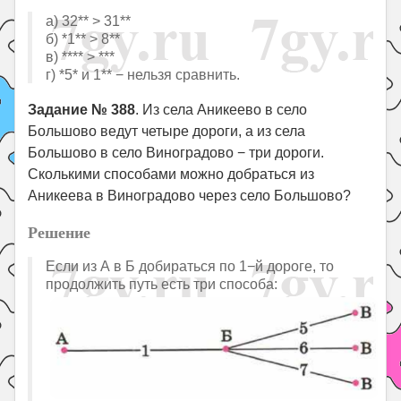
a) 32** > 31**
б) *1** > 8**
в) **** > ***
г) *5* и 1** − нельзя сравнить.
Задание № 388
. Из села Аникеево в село
Большово ведут четыре дороги, а из села
Большово в село Виноградово − три дороги.
Сколькими способами можно добраться из
Аникеева в Виноградово через село Большово?
Решение
Если из А в Б добираться по 1−й дороге, то
продолжить путь есть три способа: