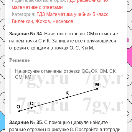
Родительская категория:
ГДЗ решебники по
Праздники
математике с ответами
Психология
Категория:
ГДЗ Математика учебник 5 класс
Виленкин, Жохов, Чесноков
Летом!
Поиск
Задание № 34
. Начертите отрезок ОМ и отметьте
на нём точки С и К. Запишите все получившиеся
отрезки с концами в точках О, С, К и М.
Решение
На рисунке отмечены отрезки ОС, ОК, ОМ, СК,
СМ, КМ.
Задание № 35
. С помощью циркуля найдите
равные отрезки на рисунке 8. Постройте в тетради