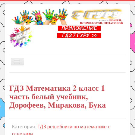
ПРИЛОЖЕНИЕ
ГДЗ 7 ГУРУ >>
Включить/
выключить
навигацию
Главная
ГДЗ Математика 2 класс 1
Книги
часть белый учебник,
Рукоделие
Дорофеев, Миракова, Бука
Подготовка к школе
Уроки
Категория:
ГДЗ решебники по математике с
ГДЗ
ответами