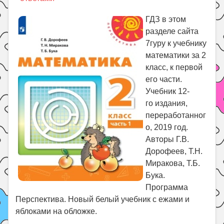
Праздники
ГДЗ в этом
Психология
разделе сайта
Летом!
7гуру к учебнику
Поиск
математики за 2
класс, к первой
его части.
Учебник 12-
го издания,
переработанног
о, 2019 год.
Авторы Г.В.
Дорофеев, Т.Н.
Миракова, Т.Б.
Бука.
Программа
Перспектива. Новый белый учебник с ежами и
яблоками на обложке.