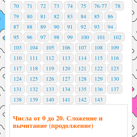
70
71
72
73
74
75
76-77
78
79
80
81
82
83
84
85
86
87
88
89
90
91
92
93
94
95
96
97
98
99
100
101
102
103
104
105
106
107
108
109
110
111
112
113
114
115
116
117
118
119
120
121
122
123
124
125
126
127
128
129
130
131
132
133
134
135
136
137
138
139
140
141
142
143
Числа от 0 до 20. Сложение и
вычитание (продолжение)