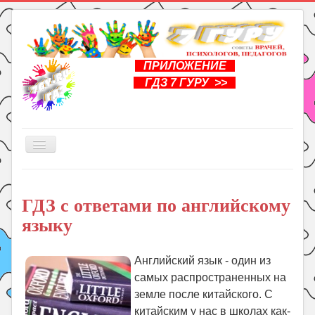
ПРИЛОЖЕНИЕ
ГДЗ 7 ГУРУ >>
Включить/
выключить
навигацию
Главная
ГДЗ с ответами по английскому
Книги
языку
Рукоделие
Подготовка к школе
Английский язык - один из
Уроки
самых распространенных на
земле после китайского. С
ГДЗ
китайским у нас в школах как-