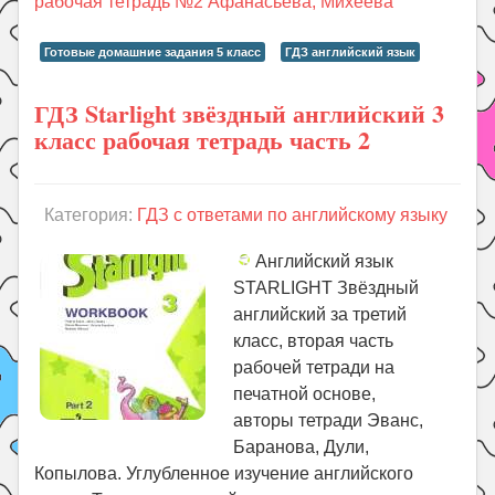
рабочая тетрадь №2 Афанасьева, Михеева
Готовые домашние задания 5 класс
ГДЗ английский язык
ГДЗ Starlight звёздный английский 3
класс рабочая тетрадь часть 2
Категория:
ГДЗ с ответами по английскому языку
Английский язык
STARLIGHT Звёздный
английский за третий
класс, вторая часть
рабочей тетради на
печатной основе,
авторы тетради Эванс,
Баранова, Дули,
Копылова. Углубленное изучение английского