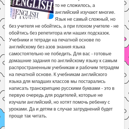
Праздники
то не сложилось, а
Психология
английский изучают многие.
Язык не самый сложный, но
Летом!
без учителя не обойтись, а при плохом учителе - не
Поиск
обойтись без репетитора или наших подсказок.
Учебники и тетради на печатной основе по
английскому без азов знания языка
самостоятельно не победить. Для вас - готовые
домашние задания по английскому языку к самым
распространенным учебникам и рабочим тетрадям
на печатной основе. К учебникам английского
языка для младших классов мы постарались
написать транскрипцию русскими буквами - это в
первую очередь для родителей, которые не
изучали английский, но хотят помочь ребенку с
уроками. Да и детям в случае затруднений будет
проще так читать.