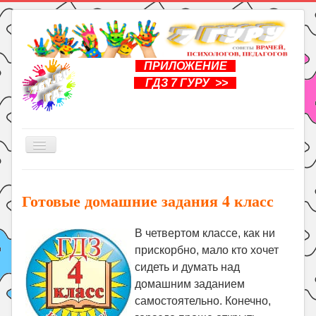
ПРИЛОЖЕНИЕ
ГДЗ 7 ГУРУ >>
Включить/
выключить
навигацию
Главная
Готовые домашние задания 4 класс
Книги
Рукоделие
В четвертом классе, как ни
Подготовка к школе
прискорбно, мало кто хочет
сидеть и думать над
Уроки
домашним заданием
ГДЗ
самостоятельно. Конечно,