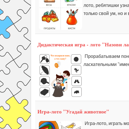
лото, ребятишки узн
только свой ум, но и
Дидактическая игра - лото "Назови л
Прорабатываем поня
ласкательными "имен
Игра-лото "Угадай животное"
Игра-лото, играть м