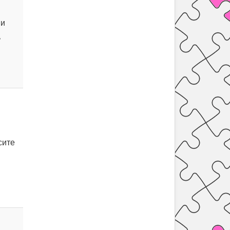
 и
ь
сите