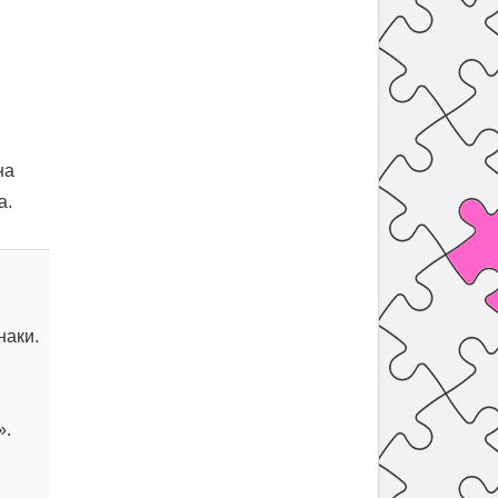
на
а.
наки.
».
й