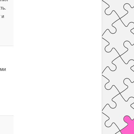
ть.
 и
ями