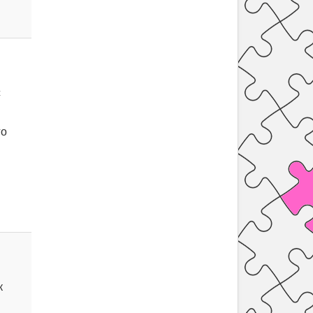
с
го
к