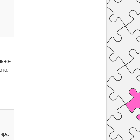
ьно-
ото.
мира