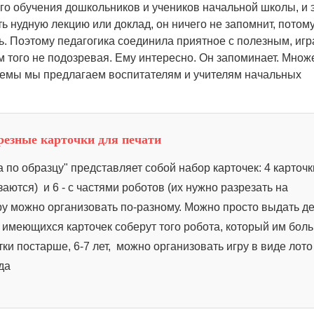
ого обучения дошкольников и учеников начальной школы, и 
ть нудную лекцию или доклад, он ничего не запомнит, потому
ь. Поэтому педагогика соединила приятное с полезным, игр
ам того не подозревая. Ему интересно. Он запоминает. Множ
темы мы предлагаем воспитателям и учителям начальных
зрезные карточки для печати
 по образцу" представляет собой набор карточек: 4 карточк
аются) и 6 - с частями роботов (их нужно разрезать на
ру можно организовать по-разному. Можно просто выдать д
з имеющихся карточек соберут того робота, который им бол
ки постарше, 6-7 лет, можно организовать игру в виде лото
да