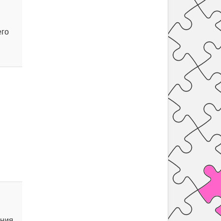
его
ания