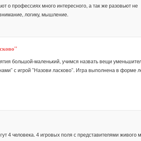
ают о профессиях много интересного, а так же разовьют не
 внимание, логику, мышление.
асково"
тия большой-маленький, учимся назвать вещи уменьшител
ами" с игрой "Назови ласково". Игра выполнена в форме л
огут 4 человека. 4 игровых поля с представителями живого 