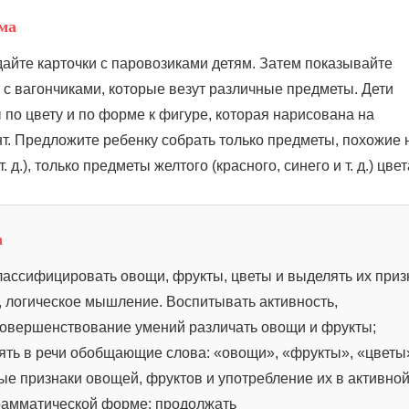
ма
дайте карточки с паровозиками детям. Затем показывайте
 с вагончиками, которые везут различные предметы. Дети
по цвету и по форме к фигуре, которая нарисована на
нт. Предложите ребенку собрать только предметы, похожие 
т. д.), только предметы желтого (красного, синего и т. д.) цвет
а
лассифицировать овощи, фрукты, цветы и выделять их приз
ь, логическое мышление. Воспитывать активность,
Совершенствование умений различать овощи и фрукты;
ять в речи обобщающие слова: «овощи», «фрукты», «цветы
ые признаки овощей, фруктов и употребление их в активно
грамматической форме; продолжать