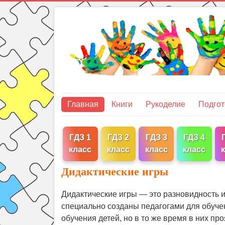
Главная
Книги
Рукоделие
Подгот
ГДЗ 1
ГДЗ 2
ГДЗ 3
ГДЗ 4
класс
класс
класс
класс
Дидактические игры
Дидактические игры — это разновидность и
специально созданы педагогами для обуче
обучения детей, но в то же время в них п