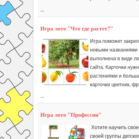
...
Игра лото "Что где растет?"
Игра поможет закрепи
новыми названиями и
выполнена в виде ло
сайта. Карточки нуж
растениями и больши
карточки цветник, ф
...
Игра лото "Профессии"
Хотите научить свое
своей группы детског